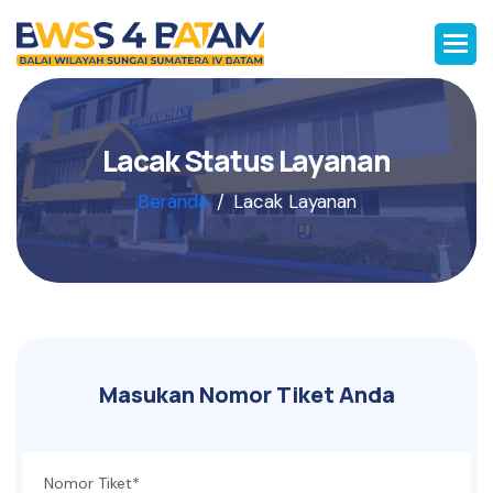
L
a
c
a
k
S
t
a
t
u
s
L
a
y
a
n
a
n
Beranda
Lacak Layanan
Masukan Nomor Tiket Anda